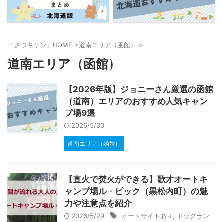
「さつキャン」HOME
>
道南エリア（函館）
>
道南エリア（函館）
【2026年版】ジョニーさん厳選の函館
（道南）エリアのおすすめ人気キャン
プ場9選
2026/5/30
道南エリア（函館）
【直火で焚火ができる】歌才オートキ
ャンプ場ル・ピック（黒松内町）の魅
力や注意点を紹介
2026/5/29
オートサイトあり
,
ドッグラン