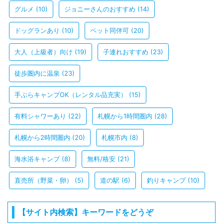
グルメ
(10)
ジョニーさんのおすすめ
(14)
ドッグランあり
(10)
ペット同伴可
(20)
大人（上級者）向け
(19)
子連れおすすめ
(23)
徒歩圏内に温泉
(23)
手ぶらキャンプOK（レンタル品充実）
(15)
有料シャワーあり
(22)
札幌から1時間圏内
(28)
札幌から2時間圏内
(20)
札幌市内
(8)
海水浴キャンプ
(8)
無料/格安
(21)
直売所（野菜・卵）
(5)
道の駅
(6)
釣りキャンプ
(10)
【サイト内検索】キーワードをどうぞ