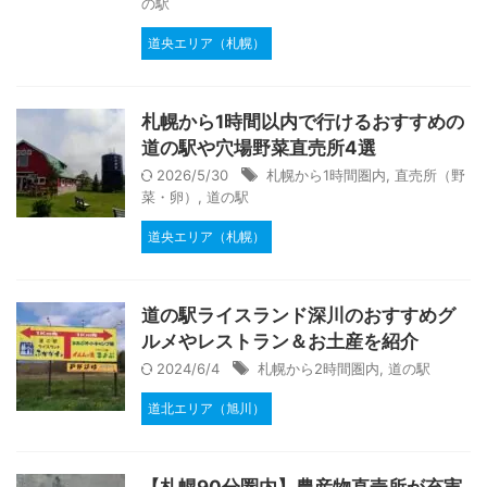
の駅
道央エリア（札幌）
札幌から1時間以内で行けるおすすめの
道の駅や穴場野菜直売所4選
2026/5/30
札幌から1時間圏内
,
直売所（野
菜・卵）
,
道の駅
道央エリア（札幌）
道の駅ライスランド深川のおすすめグ
ルメやレストラン＆お土産を紹介
2024/6/4
札幌から2時間圏内
,
道の駅
道北エリア（旭川）
【札幌90分圏内】農産物直売所が充実