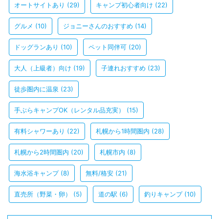
オートサイトあり
(29)
キャンプ初心者向け
(22)
グルメ
(10)
ジョニーさんのおすすめ
(14)
ドッグランあり
(10)
ペット同伴可
(20)
大人（上級者）向け
(19)
子連れおすすめ
(23)
徒歩圏内に温泉
(23)
手ぶらキャンプOK（レンタル品充実）
(15)
有料シャワーあり
(22)
札幌から1時間圏内
(28)
札幌から2時間圏内
(20)
札幌市内
(8)
海水浴キャンプ
(8)
無料/格安
(21)
直売所（野菜・卵）
(5)
道の駅
(6)
釣りキャンプ
(10)