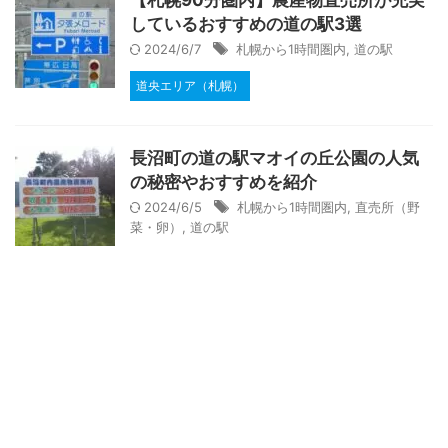
しているおすすめの道の駅3選
2024/6/7
札幌から1時間圏内
,
道の駅
道央エリア（札幌）
長沼町の道の駅マオイの丘公園の人気
の秘密やおすすめを紹介
2024/6/5
札幌から1時間圏内
,
直売所（野
菜・卵）
,
道の駅