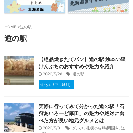
HOME
>
道の駅
道の駅
【絶品焼きたてパン】道の駅 絵本の里
けんぶちのおすすめや魅力を紹介
2026/5/28
道の駅
道北エリア（旭川）
実際に行ってみて分かった道の駅「石
狩あいろーど厚田」の魅力や絶対に食
べた方が良い地元グルメとは
2026/5/31
グルメ
,
札幌から1時間圏内
,
道