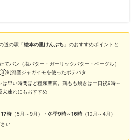
の道の駅「
絵本の里けんぶち
」のおすすめポイントと
たてパン（塩バター・ガーリックバター・ベーグル）
③剣淵産ジャガイモを使ったポテバタ
ンは早い時間ほど種類豊富。鶏もも焼きは土日祝9時～
愛犬連れにもおすすめ
17時
（5月～9月）・冬季
9時～16時
（10月～4月）
ださい