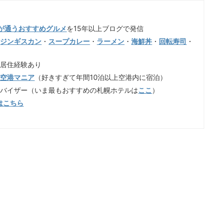
が通うおすすめグルメ
を15年以上ブログで発信
（
ジンギスカン
・
スープカレー
・
ラーメン
・
海鮮丼
・
回転寿司
・
も居住経験あり
歳空港マニア
（好きすぎて年間10泊以上空港内に宿泊）
ドバイザー（いま最もおすすめの札幌ホテルは
ここ
）
はこちら