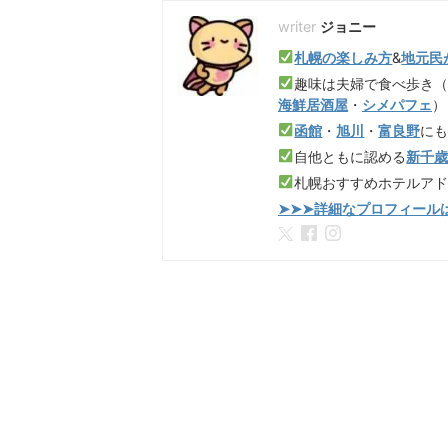
ジョニー
札幌の楽しみ方
&
地元民
趣味は夫婦で食べ歩き
海鮮居酒屋
・
シメパフェ
）
函館
・
旭川
・
富良野
に
自他ともに認める
新千
札幌おすすめホテルア
➤➤➤詳細なプロフィール