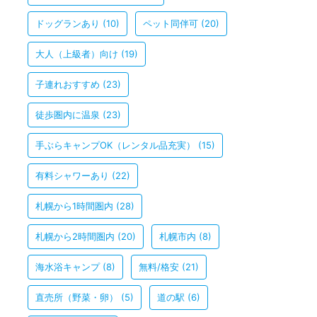
ドッグランあり
(10)
ペット同伴可
(20)
大人（上級者）向け
(19)
子連れおすすめ
(23)
徒歩圏内に温泉
(23)
手ぶらキャンプOK（レンタル品充実）
(15)
有料シャワーあり
(22)
札幌から1時間圏内
(28)
札幌から2時間圏内
(20)
札幌市内
(8)
海水浴キャンプ
(8)
無料/格安
(21)
直売所（野菜・卵）
(5)
道の駅
(6)