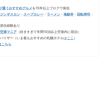
が通うおすすめグルメ
を15年以上ブログで発信
（
ジンギスカン
・
スープカレー
・
ラーメン
・
海鮮丼
・
回転寿司
・
も居住経験あり
歳空港マニア
（好きすぎて年間10泊以上空港内に宿泊）
ドバイザー（いま最もおすすめの札幌ホテルは
ここ
）
はこちら