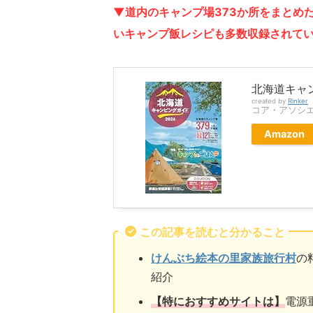
▼道内のキャンプ場373か所をまとめ
いキャンプ飯レシピも多数収録されて
北海道キャン
created by
Rinker
コア・アソシ
Amazon
この記事を読むと分かること
けんぶち絵本の里家族旅行村
の
紹介
【特におすすめサイトは】
電源