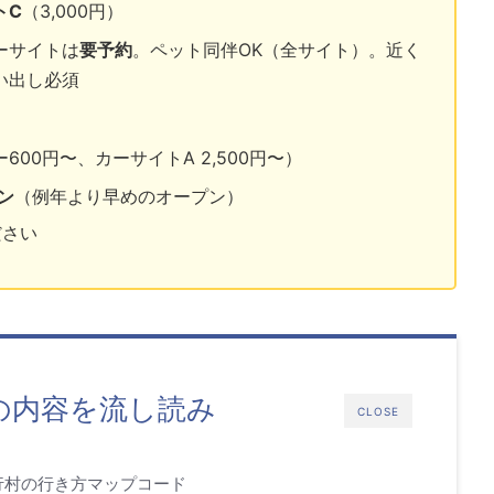
トC
（3,000円）
ーサイトは
要予約
。ペット同伴OK（全サイト）。近く
い出し必須
00円〜、カーサイトA 2,500円〜）
ン
（例年より早めのオープン）
ださい
の内容を流し読み
CLOSE
行村の行き方マップコード