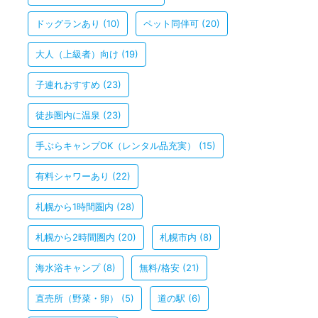
ドッグランあり
(10)
ペット同伴可
(20)
大人（上級者）向け
(19)
子連れおすすめ
(23)
徒歩圏内に温泉
(23)
手ぶらキャンプOK（レンタル品充実）
(15)
有料シャワーあり
(22)
札幌から1時間圏内
(28)
札幌から2時間圏内
(20)
札幌市内
(8)
海水浴キャンプ
(8)
無料/格安
(21)
直売所（野菜・卵）
(5)
道の駅
(6)