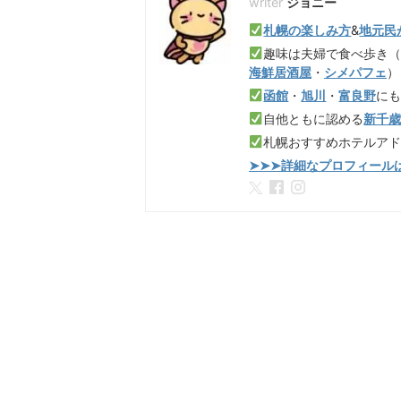
ジョニー
札幌の楽しみ方
&
地元民
趣味は夫婦で食べ歩き
海鮮居酒屋
・
シメパフェ
）
函館
・
旭川
・
富良野
に
自他ともに認める
新千
札幌おすすめホテルア
➤➤➤詳細なプロフィール