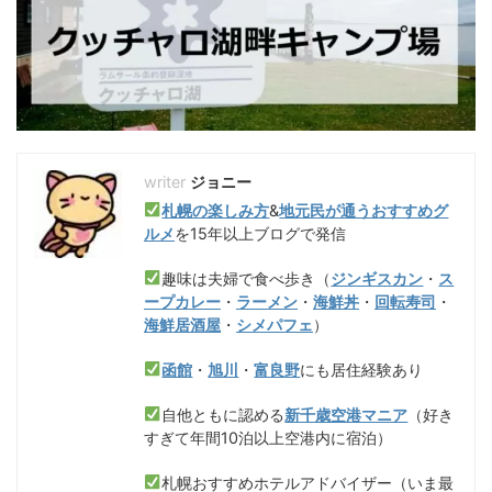
ジョニー
札幌の楽しみ方
&
地元民が通うおすすめグ
ルメ
を15年以上ブログで発信
趣味は夫婦で食べ歩き（
ジンギスカン
・
ス
ープカレー
・
ラーメン
・
海鮮丼
・
回転寿司
・
海鮮居酒屋
・
シメパフェ
）
函館
・
旭川
・
富良野
にも居住経験あり
自他ともに認める
新千歳空港マニア
（好き
すぎて年間10泊以上空港内に宿泊）
札幌おすすめホテルアドバイザー（いま最