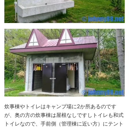
炊事棟やトイレはキャンプ場に2か所あるのです
が、奥の方の炊事棟は屋根なしですしトイレも和式
トイレなので、手前側（管理棟に近い方）にテント