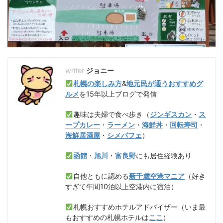
ジョニー
札幌の楽しみ方
&
地元民が通うおすすめグ
ルメ
を15年以上ブログで発信
趣味は夫婦で食べ歩き（
ジンギスカン
・
ス
ープカレー
・
ラーメン
・
海鮮丼
・
回転寿司
・
海鮮居酒屋
・
シメパフェ
）
函館
・
旭川
・
富良野
にも居住経験あり
自他ともに認める
新千歳空港マニア
（好き
すぎて年間10泊以上空港内に宿泊）
札幌おすすめホテルアドバイザー（いま最
もおすすめの札幌ホテルは
ここ
）