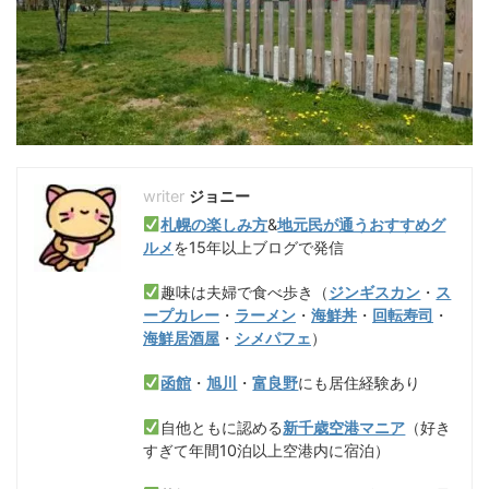
ジョニー
札幌の楽しみ方
&
地元民が通うおすすめグ
ルメ
を15年以上ブログで発信
趣味は夫婦で食べ歩き（
ジンギスカン
・
ス
ープカレー
・
ラーメン
・
海鮮丼
・
回転寿司
・
海鮮居酒屋
・
シメパフェ
）
函館
・
旭川
・
富良野
にも居住経験あり
自他ともに認める
新千歳空港マニア
（好き
すぎて年間10泊以上空港内に宿泊）