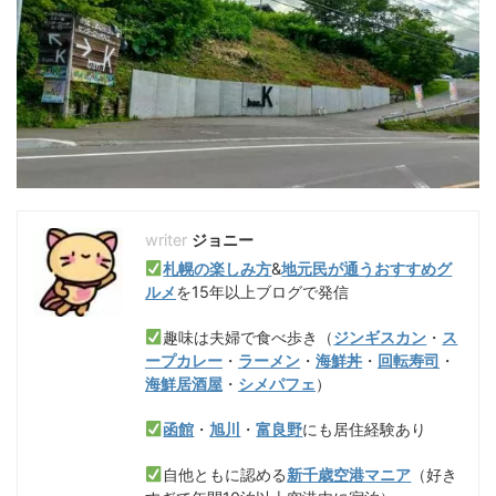
ジョニー
札幌の楽しみ方
&
地元民が通うおすすめグ
ルメ
を15年以上ブログで発信
趣味は夫婦で食べ歩き（
ジンギスカン
・
ス
ープカレー
・
ラーメン
・
海鮮丼
・
回転寿司
・
海鮮居酒屋
・
シメパフェ
）
函館
・
旭川
・
富良野
にも居住経験あり
自他ともに認める
新千歳空港マニア
（好き