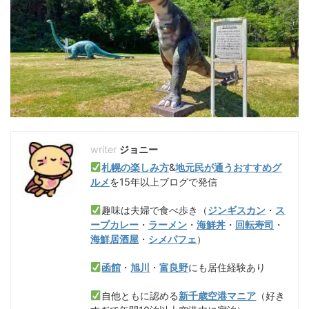
ジョニー
札幌の楽しみ方
&
地元民が通うおすすめグ
ルメ
を15年以上ブログで発信
趣味は夫婦で食べ歩き（
ジンギスカン
・
ス
ープカレー
・
ラーメン
・
海鮮丼
・
回転寿司
・
海鮮居酒屋
・
シメパフェ
）
函館
・
旭川
・
富良野
にも居住経験あり
自他ともに認める
新千歳空港マニア
（好き