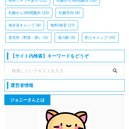
有料シャワーあり
(22)
札幌から1時間圏内
(28)
札幌から2時間圏内
(20)
札幌市内
(8)
海水浴キャンプ
(8)
無料/格安
(21)
直売所（野菜・卵）
(5)
道の駅
(6)
釣りキャンプ
(10)
【サイト内検索】キーワードをどうぞ
運営者情報
ジョニーさんとは