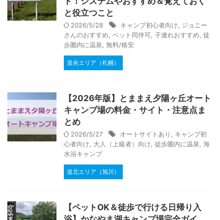
ド！システムやおすすめ＆覚えておく
と役立つこと
2026/5/28
キャンプ初心者向け
,
ジョニー
さんのおすすめ
,
ペット同伴可
,
子連れおすすめ
,
徒
歩圏内に温泉
,
無料/格安
道央エリア（札幌）
【2026年版】とままえ夕陽ヶ丘オート
キャンプ場の料金・サイト・注意点ま
とめ
2026/5/27
オートサイトあり
,
キャンプ初
心者向け
,
大人（上級者）向け
,
徒歩圏内に温泉
,
海
水浴キャンプ
道北エリア（旭川）
【ペットOK＆徒歩で行ける日帰り入
浴】かなやま湖キャンプ場完全ガイ