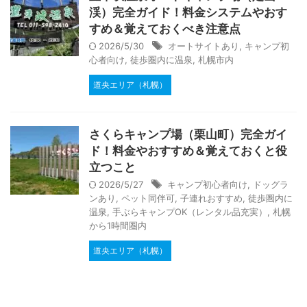
渓）完全ガイド！料金システムやおす
すめ＆覚えておくべき注意点
2026/5/30
オートサイトあり
,
キャンプ初
心者向け
,
徒歩圏内に温泉
,
札幌市内
道央エリア（札幌）
さくらキャンプ場（栗山町）完全ガイ
ド！料金やおすすめ＆覚えておくと役
立つこと
2026/5/27
キャンプ初心者向け
,
ドッグラ
ンあり
,
ペット同伴可
,
子連れおすすめ
,
徒歩圏内に
温泉
,
手ぶらキャンプOK（レンタル品充実）
,
札幌
から1時間圏内
道央エリア（札幌）