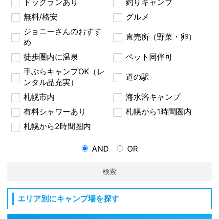
ドッグランあり
釣りキャンプ
無料/格安
グルメ
ジョニーさんのおすす
直売所（野菜・卵）
め
徒歩圏内に温泉
ペット同伴可
手ぶらキャンプOK（レ
道の駅
ンタル品充実）
札幌市内
海水浴キャンプ
有料シャワーあり
札幌から1時間圏内
札幌から2時間圏内
AND
OR
検索
エリア別にキャンプ場を探す