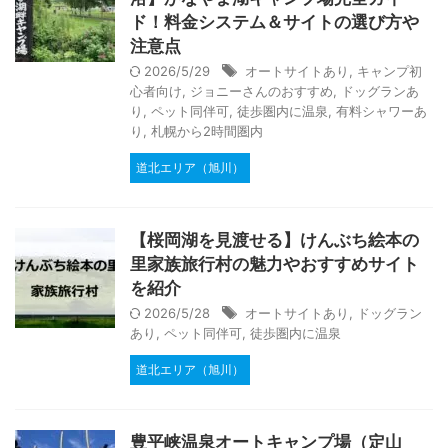
ド！料金システム＆サイトの選び方や
注意点
2026/5/29
オートサイトあり
,
キャンプ初
心者向け
,
ジョニーさんのおすすめ
,
ドッグランあ
り
,
ペット同伴可
,
徒歩圏内に温泉
,
有料シャワーあ
り
,
札幌から2時間圏内
道北エリア（旭川）
【桜岡湖を見渡せる】けんぶち絵本の
里家族旅行村の魅力やおすすめサイト
を紹介
2026/5/28
オートサイトあり
,
ドッグラン
あり
,
ペット同伴可
,
徒歩圏内に温泉
道北エリア（旭川）
豊平峡温泉オートキャンプ場（定山