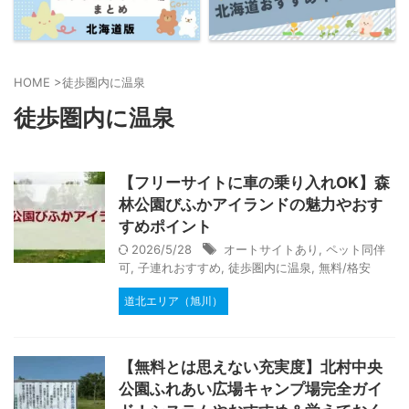
HOME
>
徒歩圏内に温泉
徒歩圏内に温泉
【フリーサイトに車の乗り入れOK】森
林公園びふかアイランドの魅力やおす
すめポイント
2026/5/28
オートサイトあり
,
ペット同伴
可
,
子連れおすすめ
,
徒歩圏内に温泉
,
無料/格安
道北エリア（旭川）
【無料とは思えない充実度】北村中央
公園ふれあい広場キャンプ場完全ガイ